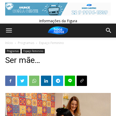
Informações da Figura
Início
Programas
Espaço Feminino
Programas
Espaço Feminino
Ser mãe…