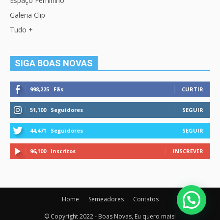
Espaço Feminino
Galeria Clip
Tudo +
SIGA BOAS NOVAS
998,225
Fãs
CURTIR
51,100
Seguidores
SEGUIR
44,471
Seguidores
SEGUIR
96,100
Inscritos
INSCREVER
Home
Semeadores
Contatos
© Copyright 2022 - Boas Novas, Eu quero mais!