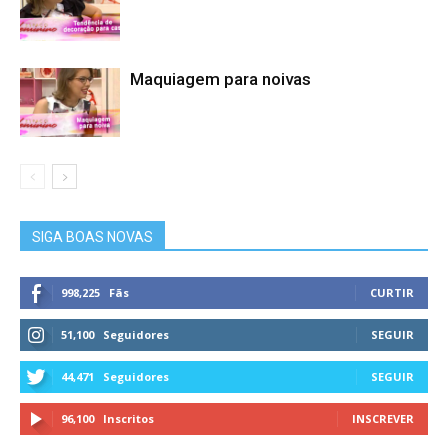
Maquiagem para noivas
SIGA BOAS NOVAS
998,225
Fãs
CURTIR
51,100
Seguidores
SEGUIR
44,471
Seguidores
SEGUIR
96,100
Inscritos
INSCREVER