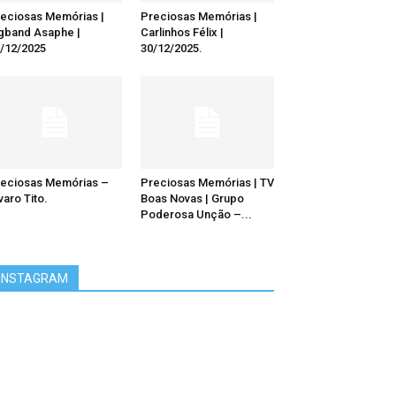
eciosas Memórias |
Preciosas Memórias |
gband Asaphe |
Carlinhos Félix |
/12/2025
30/12/2025.
eciosas Memórias –
Preciosas Memórias | TV
varo Tito.
Boas Novas | Grupo
Poderosa Unção –...
INSTAGRAM