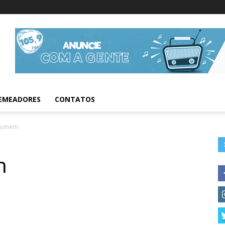
Informações da Fig
EMEADORES
CONTATOS
 homem
m