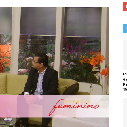
Ma
da
R
15