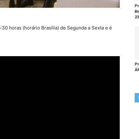
Pr
Bi
23
:30 horas (horário Brasília) de Segunda a Sexta e é
Pr
Ál