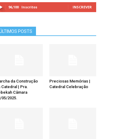
96,100
Inscritos
INSCREVER
ÚLTIMOS POSTS
rcha da Construção
Preciosas Memórias |
 Catedral | Pra.
Catedral Celebração
ebekah Câmara
/05/2025.