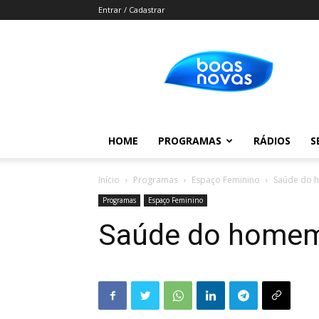
Entrar / Cadastrar
Boas
Novas
HOME
PROGRAMAS
RÁDIOS
S
Início
Programas
Espaço Feminino
Saúde do
Programas
Espaço Feminino
Saúde do home