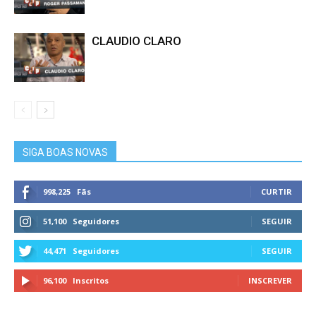
CLAUDIO CLARO
SIGA BOAS NOVAS
998,225
Fãs
CURTIR
51,100
Seguidores
SEGUIR
44,471
Seguidores
SEGUIR
96,100
Inscritos
INSCREVER