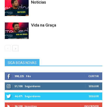
Noticias
Vida na Graça
SIGA BOAS NOVAS
998,225
Fãs
CURTIR
51,100
Seguidores
SEGUIR
44,471
Seguidores
SEGUIR
96,100
Inscritos
INSCREVER