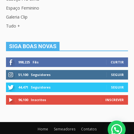
Espaço Feminino
Galeria Clip
Tudo +
SIGA BOAS NOVAS
998,225
Fãs
CURTIR
51,100
Seguidores
SEGUIR
44,471
Seguidores
SEGUIR
96,100
Inscritos
INSCREVER
Home
Semeadores
Contatos