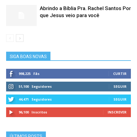
Abrindo a Bíblia Pra. Rachel Santos Por
que Jesus veio para você
SIGA BOAS NOVAS
998,225
Fãs
CURTIR
51,100
Seguidores
SEGUIR
44,471
Seguidores
SEGUIR
96,100
Inscritos
INSCREVER
ÚLTIMOS POSTS