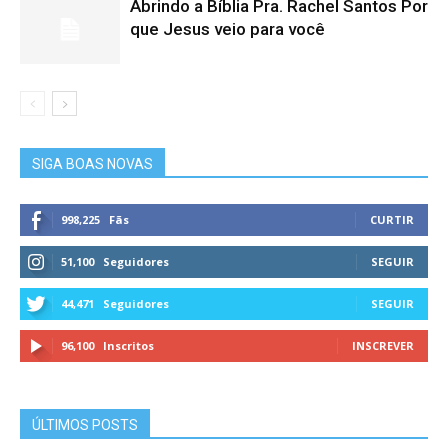
Abrindo a Bíblia Pra. Rachel Santos Por
que Jesus veio para você
SIGA BOAS NOVAS
998,225
Fãs
CURTIR
51,100
Seguidores
SEGUIR
44,471
Seguidores
SEGUIR
96,100
Inscritos
INSCREVER
ÚLTIMOS POSTS