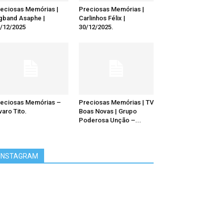
eciosas Memórias |
Preciosas Memórias |
gband Asaphe |
Carlinhos Félix |
/12/2025
30/12/2025.
eciosas Memórias –
Preciosas Memórias | TV
varo Tito.
Boas Novas | Grupo
Poderosa Unção –...
INSTAGRAM