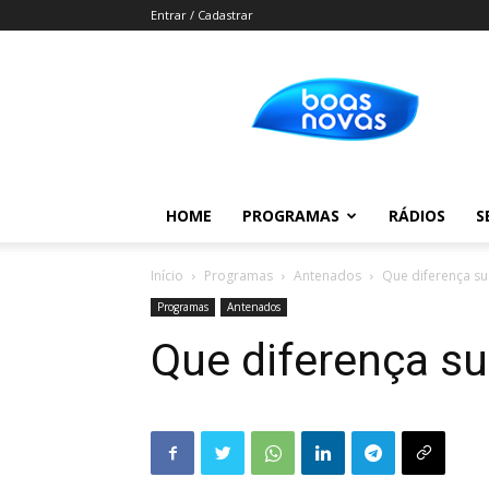
Entrar / Cadastrar
Boas
Novas
HOME
PROGRAMAS
RÁDIOS
S
Início
Programas
Antenados
Que diferença sua
Programas
Antenados
Que diferença su