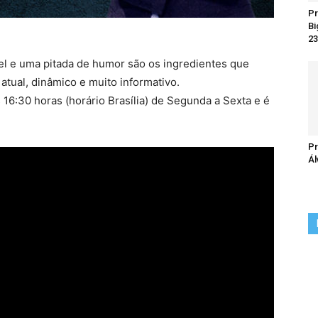
Pr
Bi
23
el e uma pitada de humor são os ingredientes que
tual, dinâmico e muito informativo.
16:30 horas (horário Brasília) de Segunda a Sexta e é
Pr
Ál