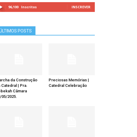
96,100
Inscritos
INSCREVER
ÚLTIMOS POSTS
rcha da Construção
Preciosas Memórias |
 Catedral | Pra.
Catedral Celebração
ebekah Câmara
/05/2025.