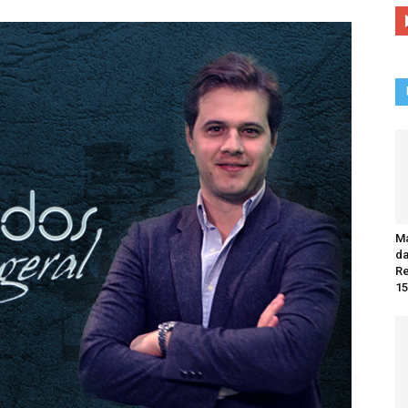
Ma
da
R
15