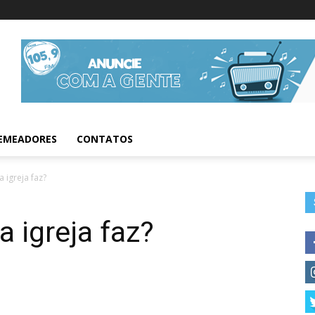
Informações da Fig
EMEADORES
CONTATOS
 igreja faz?
a igreja faz?