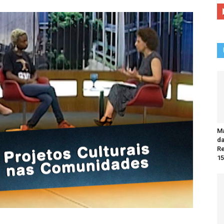
Ma
da
R
15