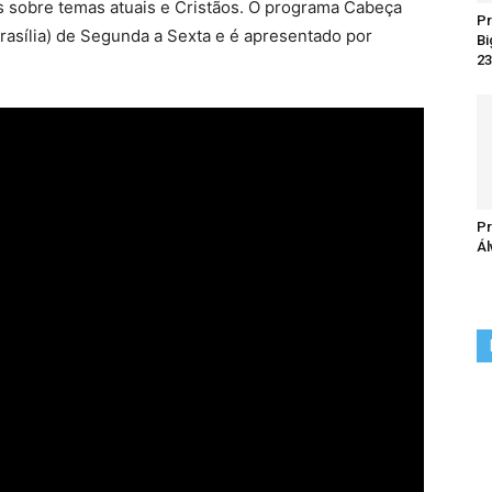
 sobre temas atuais e Cristãos. O programa Cabeça
Pr
Brasília) de Segunda a Sexta e é apresentado por
Bi
23
Pr
Ál