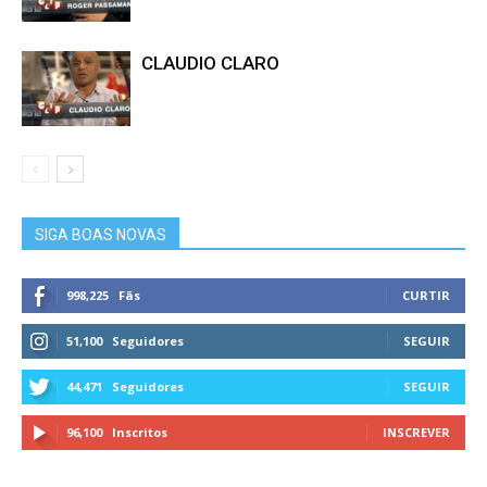
CLAUDIO CLARO
SIGA BOAS NOVAS
998,225
Fãs
CURTIR
51,100
Seguidores
SEGUIR
44,471
Seguidores
SEGUIR
96,100
Inscritos
INSCREVER