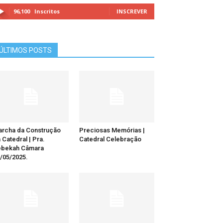
96,100
Inscritos
INSCREVER
ÚLTIMOS POSTS
rcha da Construção
Preciosas Memórias |
 Catedral | Pra.
Catedral Celebração
ebekah Câmara
/05/2025.