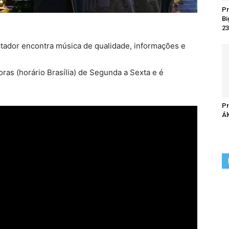
Pr
Bi
23
ctador encontra música de qualidade, informações e
oras (horário Brasília) de Segunda a Sexta e é
Pr
Ál