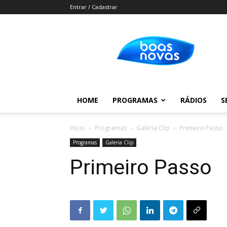
Entrar / Cadastrar
Boas
Novas
HOME
PROGRAMAS
RÁDIOS
S
Início
Programas
Galeria Clip
Primeiro Passo
Programas
Galeria Clip
Primeiro Passo