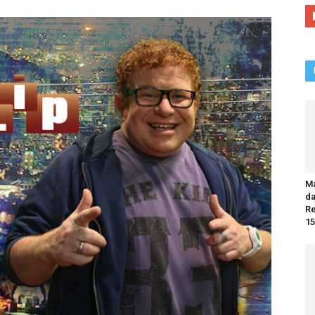
Ma
da
R
15