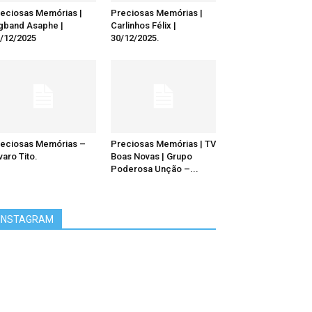
eciosas Memórias |
Preciosas Memórias |
gband Asaphe |
Carlinhos Félix |
/12/2025
30/12/2025.
eciosas Memórias –
Preciosas Memórias | TV
varo Tito.
Boas Novas | Grupo
Poderosa Unção –...
INSTAGRAM