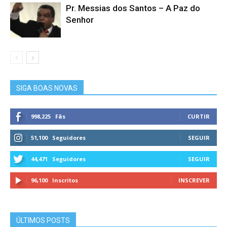
Pr. Messias dos Santos – A Paz do
Senhor
SIGA BOAS NOVAS
998,225
Fãs
CURTIR
51,100
Seguidores
SEGUIR
44,471
Seguidores
SEGUIR
96,100
Inscritos
INSCREVER
ÚLTIMOS POSTS