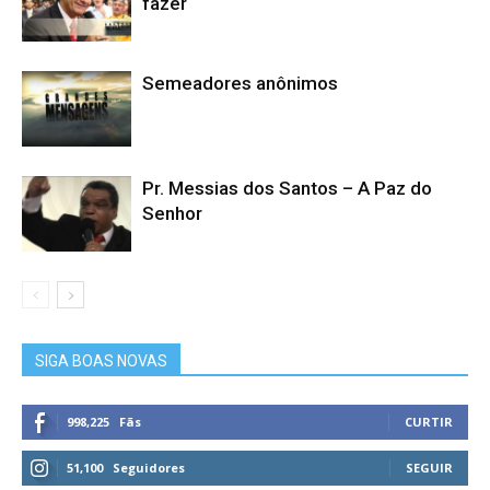
fazer
Semeadores anônimos
Pr. Messias dos Santos – A Paz do
Senhor
SIGA BOAS NOVAS
998,225
Fãs
CURTIR
51,100
Seguidores
SEGUIR