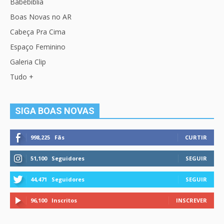
Babebíblia
Boas Novas no AR
Cabeça Pra Cima
Espaço Feminino
Galeria Clip
Tudo +
SIGA BOAS NOVAS
998,225
Fãs
CURTIR
51,100
Seguidores
SEGUIR
44,471
Seguidores
SEGUIR
96,100
Inscritos
INSCREVER