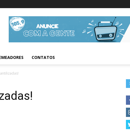
Informações da Fig
EMEADORES
CONTATOS
antilizadas!
izadas!