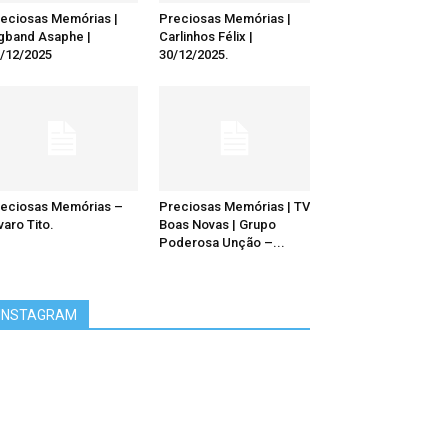
eciosas Memórias |
Preciosas Memórias |
gband Asaphe |
Carlinhos Félix |
/12/2025
30/12/2025.
eciosas Memórias –
Preciosas Memórias | TV
varo Tito.
Boas Novas | Grupo
Poderosa Unção –...
INSTAGRAM