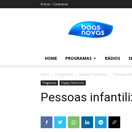
Entrar / Cadastrar
Boas
Novas
HOME
PROGRAMAS
RÁDIOS
S
Início
Programas
Espaço Feminino
Pessoas inf
Programas
Espaço Feminino
Pessoas infantil