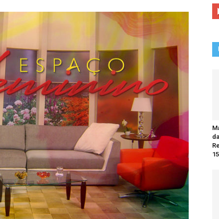
Ma
da
R
15