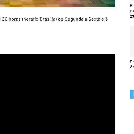
Pr
Bi
23
:30 horas (horário Brasília) de Segunda a Sexta e é
Pr
Ál