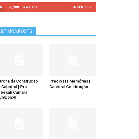
96,100
Inscritos
INSCREVER
ÚLTIMOS POSTS
rcha da Construção
Preciosas Memórias |
 Catedral | Pra.
Catedral Celebração
ebekah Câmara
/05/2025.