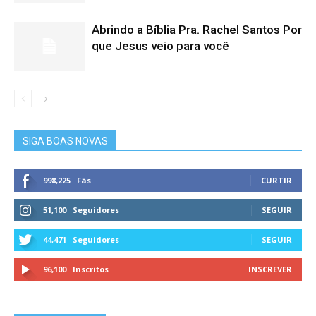
Abrindo a Bíblia Pra. Rachel Santos Por
que Jesus veio para você
SIGA BOAS NOVAS
998,225
Fãs
CURTIR
51,100
Seguidores
SEGUIR
44,471
Seguidores
SEGUIR
96,100
Inscritos
INSCREVER