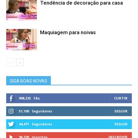
Tendência de decoração para casa
Maquiagem para noivas
SIGA BOAS NOVAS
998,225
Fãs
CURTIR
51,100
Seguidores
SEGUIR
44,471
Seguidores
SEGUIR
96,100
Inscritos
INSCREVER