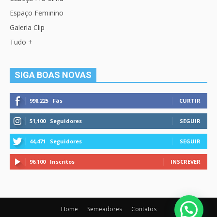
Espaço Feminino
Galeria Clip
Tudo +
SIGA BOAS NOVAS
998,225
Fãs
CURTIR
51,100
Seguidores
SEGUIR
44,471
Seguidores
SEGUIR
96,100
Inscritos
INSCREVER
Home
Semeadores
Contatos