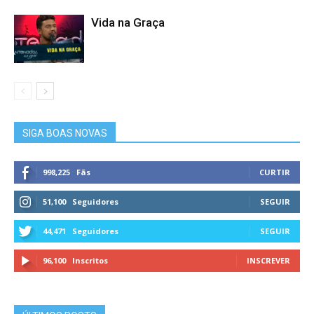
Vida na Graça
SIGA BOAS NOVAS
998,225
Fãs
CURTIR
51,100
Seguidores
SEGUIR
44,471
Seguidores
SEGUIR
96,100
Inscritos
INSCREVER