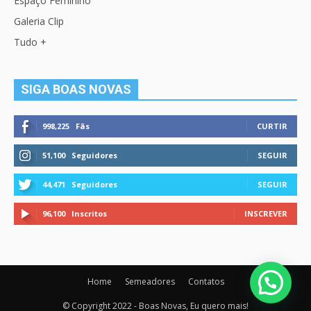
Espaço Feminino
Galeria Clip
Tudo +
SIGA BOAS NOVAS
998,225
Fãs
CURTIR
51,100
Seguidores
SEGUIR
44,471
Seguidores
SEGUIR
96,100
Inscritos
INSCREVER
Home
Semeadores
Contatos
© Copyright 2022 - Boas Novas, Eu quero mais!