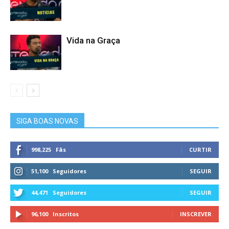
Vida na Graça
SIGA BOAS NOVAS
998,225
Fãs
CURTIR
51,100
Seguidores
SEGUIR
44,471
Seguidores
SEGUIR
96,100
Inscritos
INSCREVER