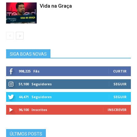
Vida na Graça
SIGA BOAS NOVAS
998,225
Fãs
CURTIR
51,100
Seguidores
SEGUIR
44,471
Seguidores
SEGUIR
96,100
Inscritos
INSCREVER
ÚLTIMOS POSTS