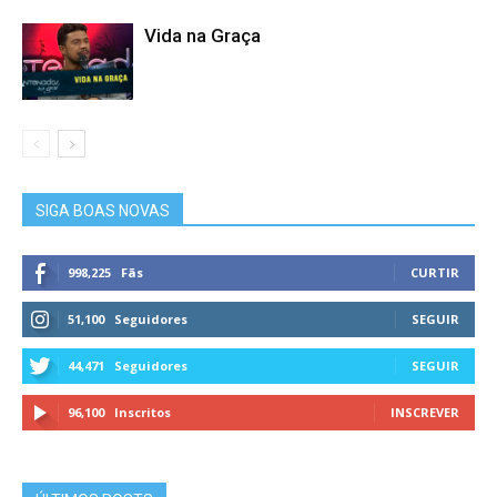
Vida na Graça
SIGA BOAS NOVAS
998,225
Fãs
CURTIR
51,100
Seguidores
SEGUIR
44,471
Seguidores
SEGUIR
96,100
Inscritos
INSCREVER