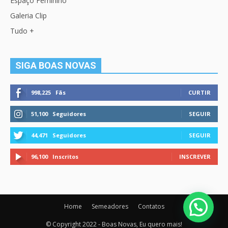
Espaço Feminino
Galeria Clip
Tudo +
SIGA BOAS NOVAS
998,225
Fãs
CURTIR
51,100
Seguidores
SEGUIR
44,471
Seguidores
SEGUIR
96,100
Inscritos
INSCREVER
Home
Semeadores
Contatos
© Copyright 2022 - Boas Novas, Eu quero mais!