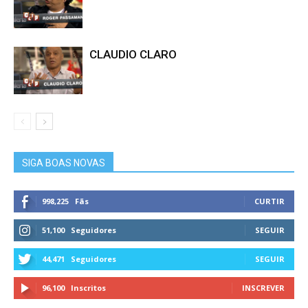
CLAUDIO CLARO
SIGA BOAS NOVAS
998,225
Fãs
CURTIR
51,100
Seguidores
SEGUIR
44,471
Seguidores
SEGUIR
96,100
Inscritos
INSCREVER