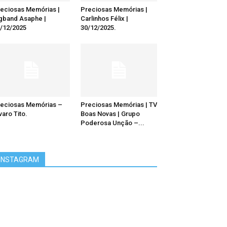
eciosas Memórias |
Preciosas Memórias |
gband Asaphe |
Carlinhos Félix |
/12/2025
30/12/2025.
eciosas Memórias –
Preciosas Memórias | TV
varo Tito.
Boas Novas | Grupo
Poderosa Unção –...
INSTAGRAM