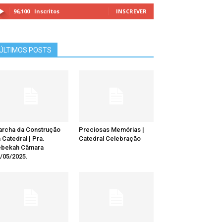
96,100
Inscritos
INSCREVER
ÚLTIMOS POSTS
rcha da Construção
Preciosas Memórias |
 Catedral | Pra.
Catedral Celebração
ebekah Câmara
/05/2025.