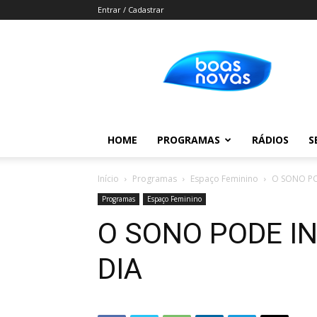
Entrar / Cadastrar
Boas
Novas
HOME
PROGRAMAS
RÁDIOS
S
Início
Programas
Espaço Feminino
O SONO PO
Programas
Espaço Feminino
O SONO PODE I
DIA