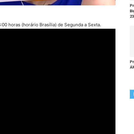
Pr
Bi
23
00 horas (horário Brasília) de Segunda a Sexta.
Pr
Ál