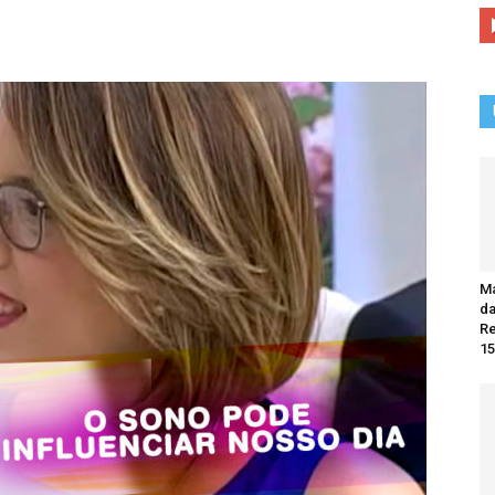
Ma
da
R
15