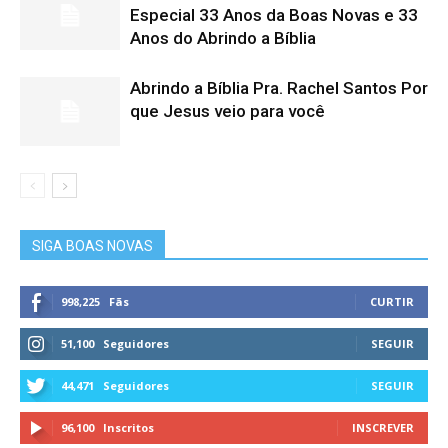
Especial 33 Anos da Boas Novas e 33
Anos do Abrindo a Bíblia
Abrindo a Bíblia Pra. Rachel Santos Por
que Jesus veio para você
SIGA BOAS NOVAS
998,225
Fãs
CURTIR
51,100
Seguidores
SEGUIR
44,471
Seguidores
SEGUIR
96,100
Inscritos
INSCREVER