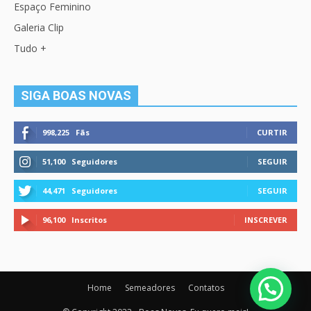
Espaço Feminino
Galeria Clip
Tudo +
SIGA BOAS NOVAS
998,225
Fãs
CURTIR
51,100
Seguidores
SEGUIR
44,471
Seguidores
SEGUIR
96,100
Inscritos
INSCREVER
Home
Semeadores
Contatos