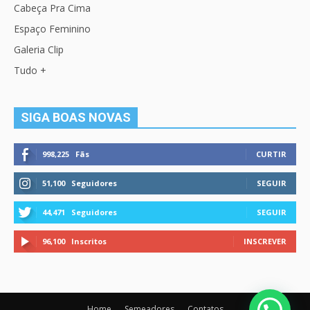
Cabeça Pra Cima
Espaço Feminino
Galeria Clip
Tudo +
SIGA BOAS NOVAS
998,225
Fãs
CURTIR
51,100
Seguidores
SEGUIR
44,471
Seguidores
SEGUIR
96,100
Inscritos
INSCREVER
Home
Semeadores
Contatos