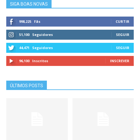
SIGA BOAS NOVAS
998,225
Fãs
CURTIR
51,100
Seguidores
SEGUIR
44,471
Seguidores
SEGUIR
96,100
Inscritos
INSCREVER
ÚLTIMOS POSTS