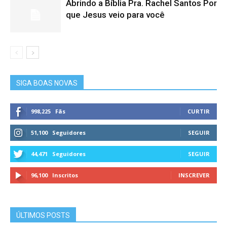
Abrindo a Bíblia Pra. Rachel Santos Por
que Jesus veio para você
SIGA BOAS NOVAS
998,225
Fãs
CURTIR
51,100
Seguidores
SEGUIR
44,471
Seguidores
SEGUIR
96,100
Inscritos
INSCREVER
ÚLTIMOS POSTS