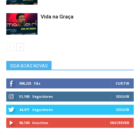
Vida na Graça
SIGA BOAS NOVAS
998,225
Fãs
CURTIR
51,100
Seguidores
SEGUIR
44,471
Seguidores
SEGUIR
96,100
Inscritos
INSCREVER