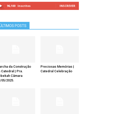
96,100
Inscritos
INSCREVER
ÚLTIMOS POSTS
rcha da Construção
Preciosas Memórias |
 Catedral | Pra.
Catedral Celebração
ebekah Câmara
/05/2025.