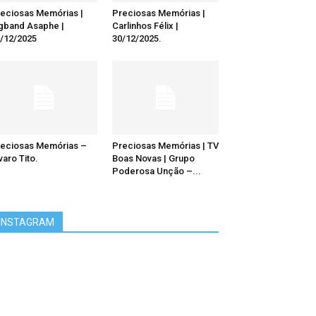
eciosas Memórias |
Preciosas Memórias |
gband Asaphe |
Carlinhos Félix |
/12/2025
30/12/2025.
eciosas Memórias –
Preciosas Memórias | TV
varo Tito.
Boas Novas | Grupo
Poderosa Unção –...
INSTAGRAM