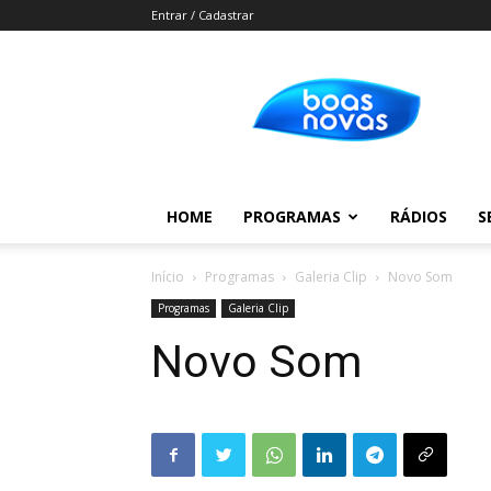
Entrar / Cadastrar
Boas
Novas
HOME
PROGRAMAS
RÁDIOS
S
Início
Programas
Galeria Clip
Novo Som
Programas
Galeria Clip
Novo Som