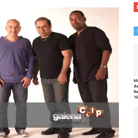
Ma
da
R
15