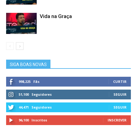
Vida na Graça
SIGA BOAS NOVAS
998,225
Fãs
CURTIR
51,100
Seguidores
SEGUIR
44,471
Seguidores
SEGUIR
96,100
Inscritos
INSCREVER