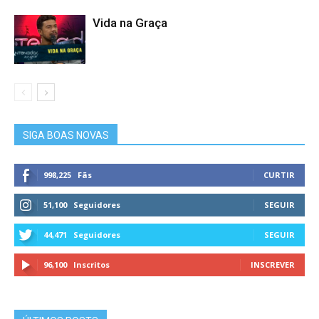
Vida na Graça
SIGA BOAS NOVAS
998,225
Fãs
CURTIR
51,100
Seguidores
SEGUIR
44,471
Seguidores
SEGUIR
96,100
Inscritos
INSCREVER