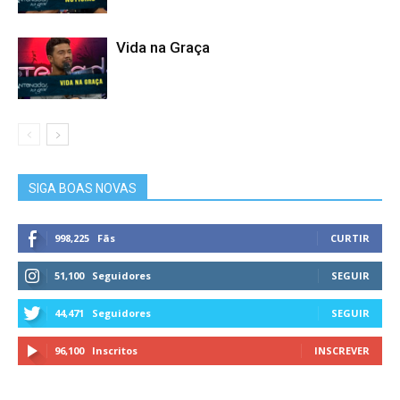
Vida na Graça
SIGA BOAS NOVAS
998,225
Fãs
CURTIR
51,100
Seguidores
SEGUIR
44,471
Seguidores
SEGUIR
96,100
Inscritos
INSCREVER