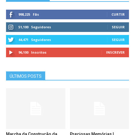
998,225
Fãs
CURTIR
51,100
Seguidores
SEGUIR
44,471
Seguidores
SEGUIR
96,100
Inscritos
INSCREVER
ÚLTIMOS POSTS
Marcha da Construção da
Preciosas Memórias |