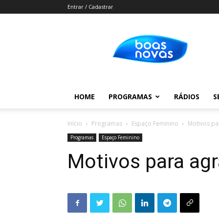
Entrar / Cadastrar
Boas
Novas
HOME
PROGRAMAS
RÁDIOS
S
Início
Programas
Espaço Feminino
Motivos pa
Programas
Espaço Feminino
Motivos para agr