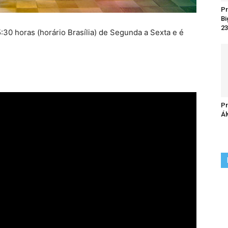
Pr
Bi
23
:30 horas (horário Brasília) de Segunda a Sexta e é
Pr
Ál