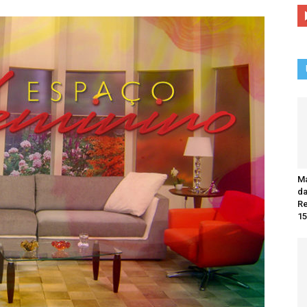
Ma
da
R
15