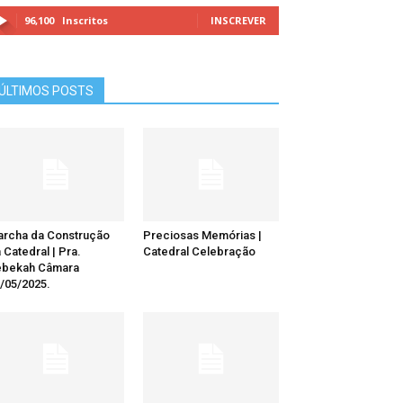
96,100
Inscritos
INSCREVER
ÚLTIMOS POSTS
rcha da Construção
Preciosas Memórias |
 Catedral | Pra.
Catedral Celebração
ebekah Câmara
/05/2025.