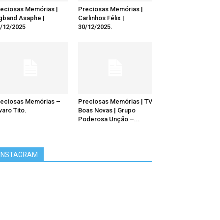
eciosas Memórias |
Preciosas Memórias |
gband Asaphe |
Carlinhos Félix |
/12/2025
30/12/2025.
eciosas Memórias –
Preciosas Memórias | TV
varo Tito.
Boas Novas | Grupo
Poderosa Unção –...
INSTAGRAM