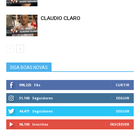
CLAUDIO CLARO
SIGA BOAS NOVAS
998,225
Fãs
CURTIR
51,100
Seguidores
SEGUIR
44,471
Seguidores
SEGUIR
96,100
Inscritos
INSCREVER