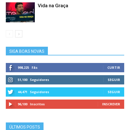
Vida na Graça
SIGA BOAS NOVAS
998,225
Fãs
CURTIR
51,100
Seguidores
SEGUIR
44,471
Seguidores
SEGUIR
96,100
Inscritos
INSCREVER
ÚLTIMOS POSTS