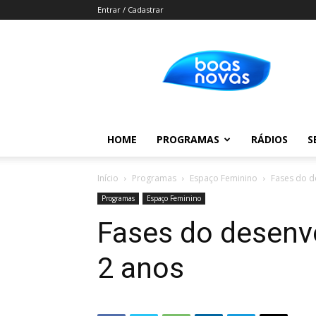
Entrar / Cadastrar
Boas
Novas
HOME
PROGRAMAS
RÁDIOS
S
Início
Programas
Espaço Feminino
Fases do de
Programas
Espaço Feminino
Fases do desenvo
2 anos