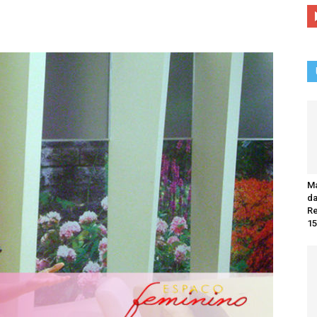
Ma
da
R
15