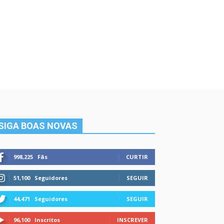
SIGA BOAS NOVAS
998,225
Fãs
CURTIR
51,100
Seguidores
SEGUIR
44,471
Seguidores
SEGUIR
96,100
Inscritos
INSCREVER