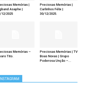
eciosas Memórias |
Preciosas Memórias |
gband Asaphe |
Carlinhos Félix |
/12/2025
30/12/2025.
eciosas Memórias –
Preciosas Memórias | TV
varo Tito.
Boas Novas | Grupo
Poderosa Unção –...
INSTAGRAM