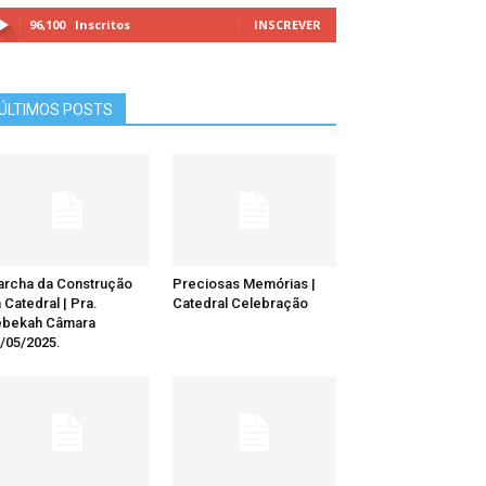
96,100
Inscritos
INSCREVER
ÚLTIMOS POSTS
rcha da Construção
Preciosas Memórias |
 Catedral | Pra.
Catedral Celebração
ebekah Câmara
/05/2025.