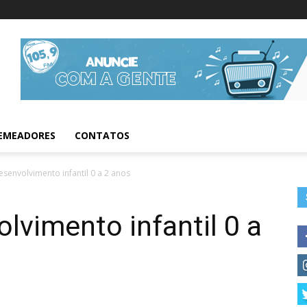
Informações da Fig
EMEADORES
CONTATOS
senvolvimento infantil 0 a 2 anos
lvimento infantil 0 a