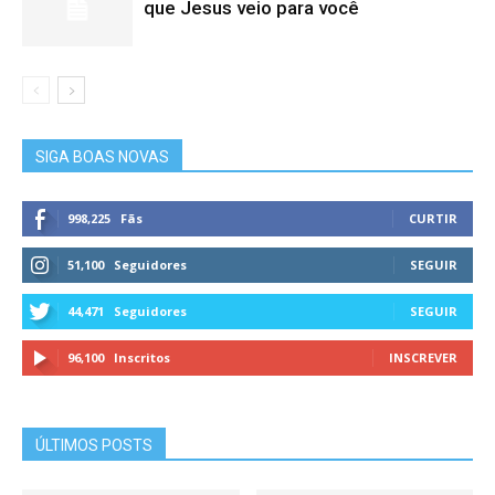
que Jesus veio para você
SIGA BOAS NOVAS
998,225
Fãs
CURTIR
51,100
Seguidores
SEGUIR
44,471
Seguidores
SEGUIR
96,100
Inscritos
INSCREVER
ÚLTIMOS POSTS