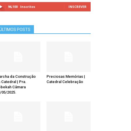
96,100
Inscritos
INSCREVER
ÚLTIMOS POSTS
rcha da Construção
Preciosas Memórias |
 Catedral | Pra.
Catedral Celebração
ebekah Câmara
/05/2025.