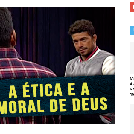
Ma
da
R
15