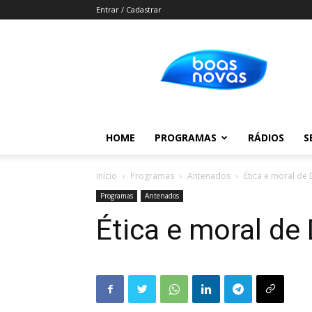
Entrar / Cadastrar
Boas
Novas
HOME
PROGRAMAS
RÁDIOS
S
Início
Programas
Antenados
Ética e moral de
Programas
Antenados
Ética e moral de