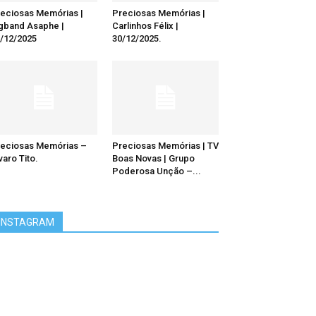
eciosas Memórias |
Preciosas Memórias |
gband Asaphe |
Carlinhos Félix |
/12/2025
30/12/2025.
eciosas Memórias –
Preciosas Memórias | TV
varo Tito.
Boas Novas | Grupo
Poderosa Unção –...
INSTAGRAM