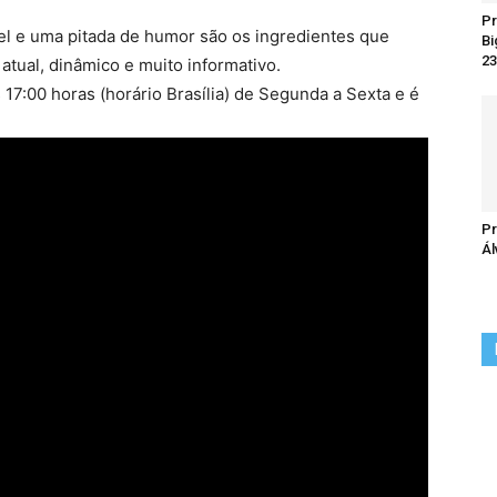
Pr
el e uma pitada de humor são os ingredientes que
Bi
23
tual, dinâmico e muito informativo.
17:00 horas (horário Brasília) de Segunda a Sexta e é
Pr
Ál