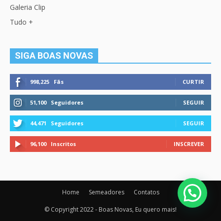
Galeria Clip
Tudo +
SIGA BOAS NOVAS
998,225
Fãs
CURTIR
51,100
Seguidores
SEGUIR
44,471
Seguidores
SEGUIR
96,100
Inscritos
INSCREVER
Home
Semeadores
Contatos
© Copyright 2022 - Boas Novas, Eu quero mais!