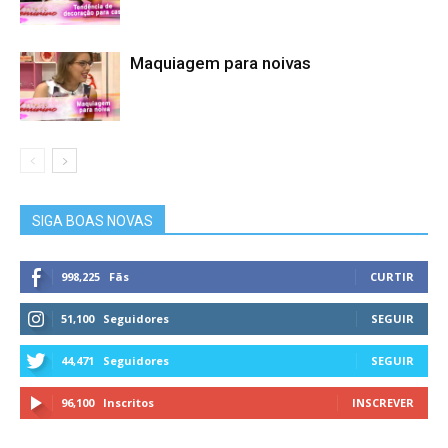
Maquiagem para noivas
SIGA BOAS NOVAS
998,225
Fãs
CURTIR
51,100
Seguidores
SEGUIR
44,471
Seguidores
SEGUIR
96,100
Inscritos
INSCREVER