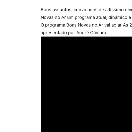
Bons assuntos, convidados de altíssimo nív
Novas no Ar um programa atual, dinâmico e 
O programa Boas Novas no Ar vai ao ar As 21
apresentado por André Câmara.