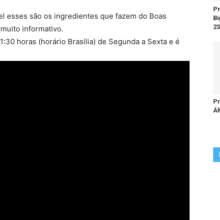
Pr
el esses são os ingredientes que fazem do Boas
Bi
23
muito informativo.
:30 horas (horário Brasília) de Segunda a Sexta e é
Pr
Ál