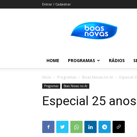
Entrar / Cadastrar
Boas
Novas
HOME
PROGRAMAS
RÁDIOS
S
Início
Programas
Boas Novas no Ar
Especial 
Programas
Boas Novas no Ar
Especial 25 ano