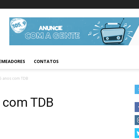
Informações da Fig
EMEADORES
CONTATOS
25 anos com TDB
s com TDB