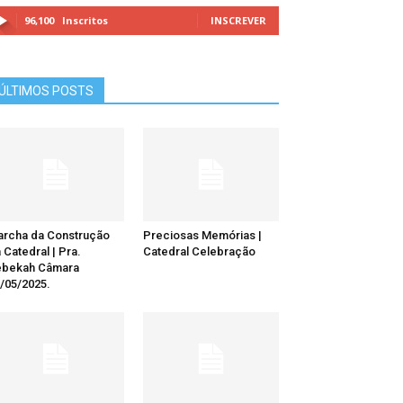
96,100
Inscritos
INSCREVER
ÚLTIMOS POSTS
rcha da Construção
Preciosas Memórias |
 Catedral | Pra.
Catedral Celebração
ebekah Câmara
/05/2025.