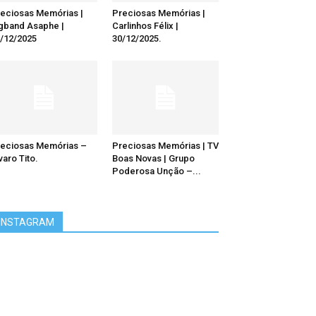
eciosas Memórias |
Preciosas Memórias |
gband Asaphe |
Carlinhos Félix |
/12/2025
30/12/2025.
eciosas Memórias –
Preciosas Memórias | TV
varo Tito.
Boas Novas | Grupo
Poderosa Unção –...
INSTAGRAM