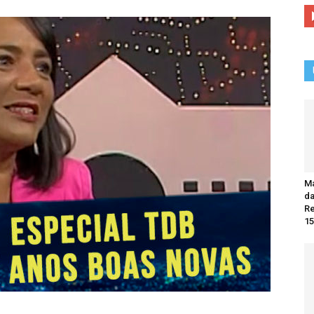
Ma
da
R
15