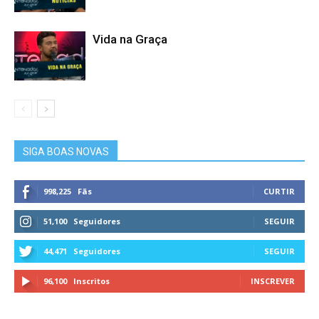
Vida na Graça
SIGA BOAS NOVAS
998,225
Fãs
CURTIR
51,100
Seguidores
SEGUIR
44,471
Seguidores
SEGUIR
96,100
Inscritos
INSCREVER