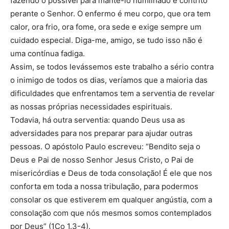
fazendo o possível para mantê-lo humilhado e contrito
perante o Senhor. O enfermo é meu corpo, que ora tem
calor, ora frio, ora fome, ora sede e exige sempre um
cuidado especial. Diga-me, amigo, se tudo isso não é
uma contínua fadiga.
Assim, se todos levássemos este trabalho a sério contra
o inimigo de todos os dias, veríamos que a maioria das
dificuldades que enfrentamos tem a serventia de revelar
as nossas próprias necessidades espirituais.
Todavia, há outra serventia: quando Deus usa as
adversidades para nos preparar para ajudar outras
pessoas. O apóstolo Paulo escreveu: “Bendito seja o
Deus e Pai de nosso Senhor Jesus Cristo, o Pai de
misericórdias e Deus de toda consolação! É ele que nos
conforta em toda a nossa tribulação, para podermos
consolar os que estiverem em qualquer angústia, com a
consolação com que nós mesmos somos contemplados
por Deus” (1Co 1.3-4).