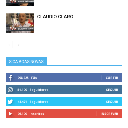
CLAUDIO CLARO
SIGA BOAS NOVAS
998,225
Fãs
CURTIR
51,100
Seguidores
SEGUIR
44,471
Seguidores
SEGUIR
96,100
Inscritos
INSCREVER