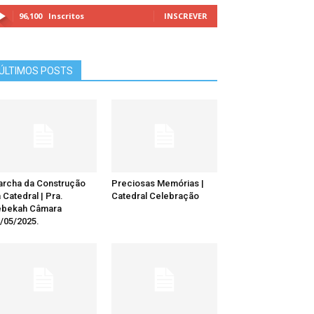
96,100
Inscritos
INSCREVER
ÚLTIMOS POSTS
rcha da Construção
Preciosas Memórias |
 Catedral | Pra.
Catedral Celebração
ebekah Câmara
/05/2025.