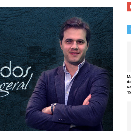
Ma
da
R
15