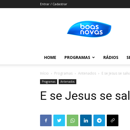
Entrar / Cadastrar
Boas
Novas
HOME
PROGRAMAS
RÁDIOS
S
Início
Programas
Antenados
E se Jesus se sal
Programas
Antenados
E se Jesus se sa