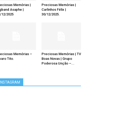
eciosas Memórias |
Preciosas Memórias |
gband Asaphe |
Carlinhos Félix |
/12/2025
30/12/2025.
eciosas Memórias –
Preciosas Memórias | TV
varo Tito.
Boas Novas | Grupo
Poderosa Unção –...
INSTAGRAM