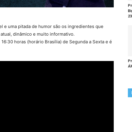
Pr
Bi
23
el e uma pitada de humor são os ingredientes que
tual, dinâmico e muito informativo.
16:30 horas (horário Brasília) de Segunda a Sexta e é
Pr
Ál