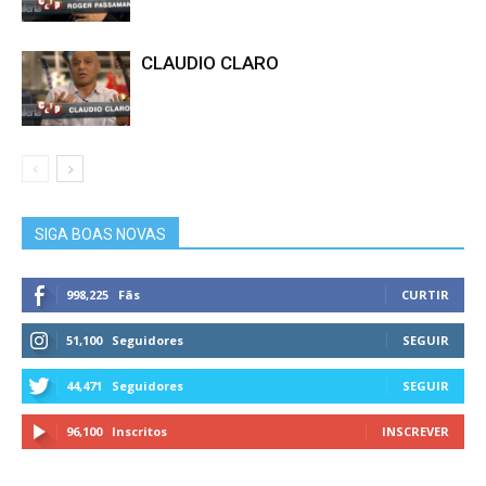
CLAUDIO CLARO
SIGA BOAS NOVAS
998,225
Fãs
CURTIR
51,100
Seguidores
SEGUIR
44,471
Seguidores
SEGUIR
96,100
Inscritos
INSCREVER