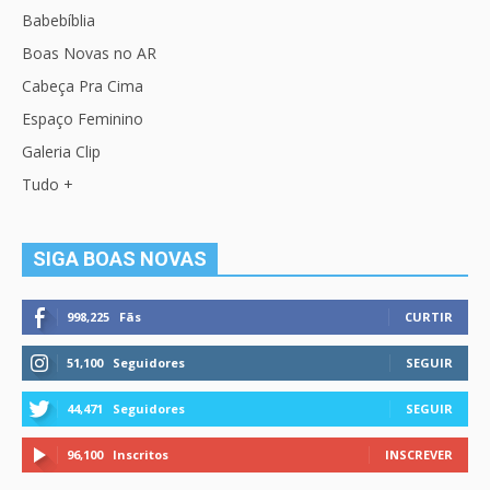
Babebíblia
Boas Novas no AR
Cabeça Pra Cima
Espaço Feminino
Galeria Clip
Tudo +
SIGA BOAS NOVAS
998,225
Fãs
CURTIR
51,100
Seguidores
SEGUIR
44,471
Seguidores
SEGUIR
96,100
Inscritos
INSCREVER