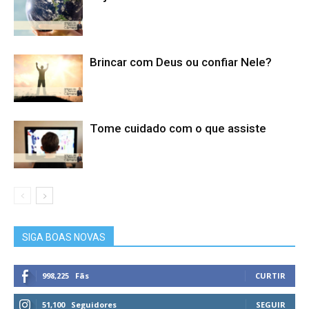
Brincar com Deus ou confiar Nele?
Tome cuidado com o que assiste
SIGA BOAS NOVAS
998,225
Fãs
CURTIR
51,100
Seguidores
SEGUIR