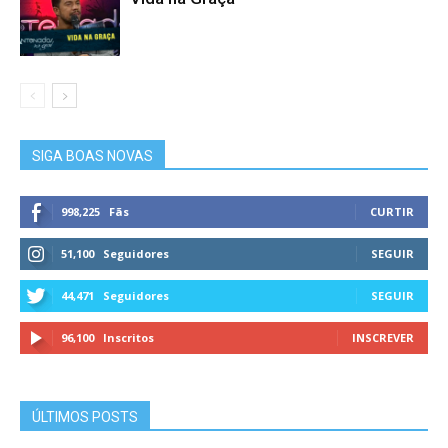
SIGA BOAS NOVAS
998,225
Fãs
CURTIR
51,100
Seguidores
SEGUIR
44,471
Seguidores
SEGUIR
96,100
Inscritos
INSCREVER
ÚLTIMOS POSTS