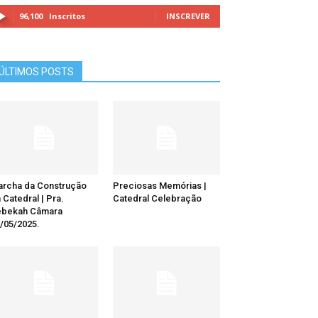
96,100
Inscritos
INSCREVER
ÚLTIMOS POSTS
rcha da Construção
Preciosas Memórias |
 Catedral | Pra.
Catedral Celebração
ebekah Câmara
/05/2025.