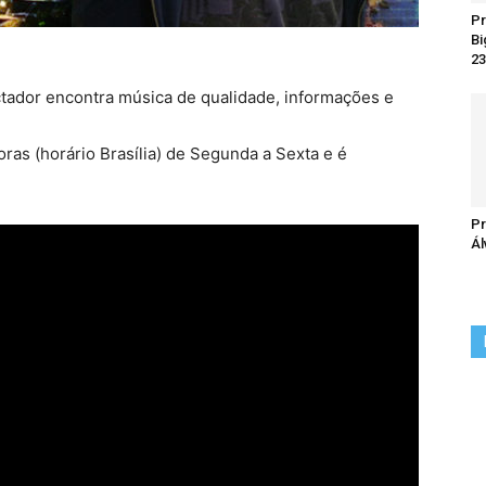
Pr
Bi
23
ctador encontra música de qualidade, informações e
oras (horário Brasília) de Segunda a Sexta e é
Pr
Ál