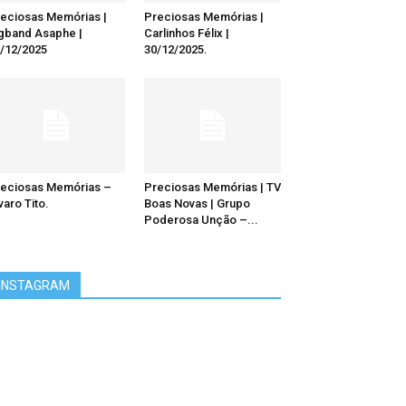
eciosas Memórias |
Preciosas Memórias |
gband Asaphe |
Carlinhos Félix |
/12/2025
30/12/2025.
eciosas Memórias –
Preciosas Memórias | TV
varo Tito.
Boas Novas | Grupo
Poderosa Unção –...
INSTAGRAM