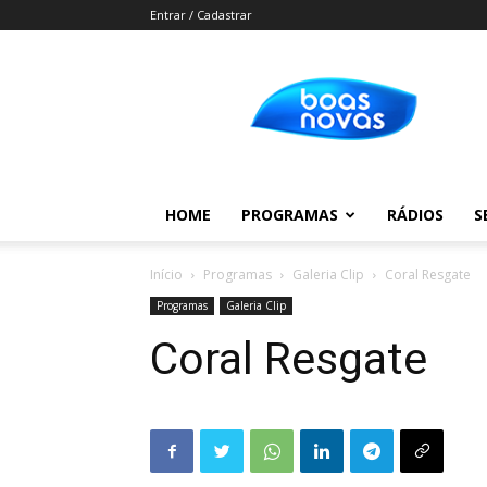
Entrar / Cadastrar
Boas
Novas
HOME
PROGRAMAS
RÁDIOS
S
Início
Programas
Galeria Clip
Coral Resgate
Programas
Galeria Clip
Coral Resgate