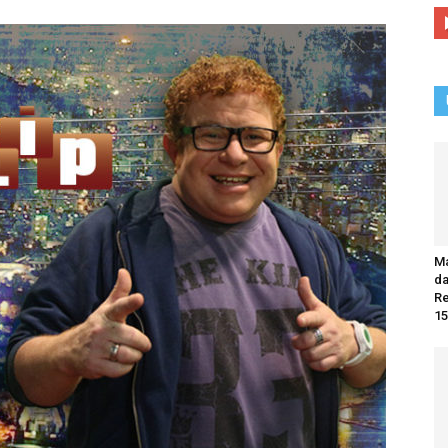
Ma
da
R
15