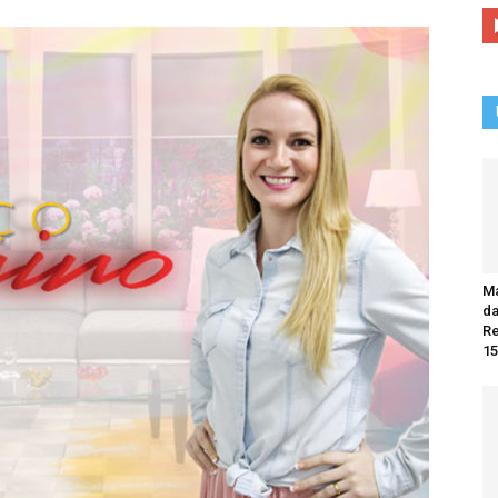
Ma
da
R
15