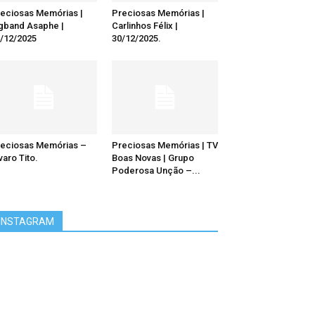
eciosas Memórias |
Preciosas Memórias |
gband Asaphe |
Carlinhos Félix |
/12/2025
30/12/2025.
eciosas Memórias –
Preciosas Memórias | TV
varo Tito.
Boas Novas | Grupo
Poderosa Unção –...
INSTAGRAM