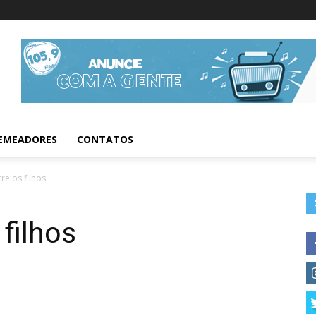
Informações da Fig
EMEADORES
CONTATOS
tre os filhos
 filhos