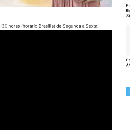
Pr
Bi
23
:30 horas (horário Brasília) de Segunda a Sexta.
Pr
Ál