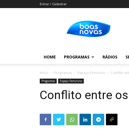
Entrar / Cadastrar
Boas
Novas
HOME
PROGRAMAS
RÁDIOS
S
Início
Programas
Espaço Feminino
Conflito en
Programas
Espaço Feminino
Conflito entre os