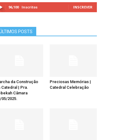
96,100
Inscritos
INSCREVER
ÚLTIMOS POSTS
rcha da Construção
Preciosas Memórias |
 Catedral | Pra.
Catedral Celebração
ebekah Câmara
/05/2025.