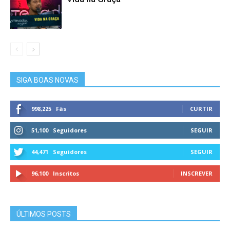
SIGA BOAS NOVAS
998,225
Fãs
CURTIR
51,100
Seguidores
SEGUIR
44,471
Seguidores
SEGUIR
96,100
Inscritos
INSCREVER
ÚLTIMOS POSTS