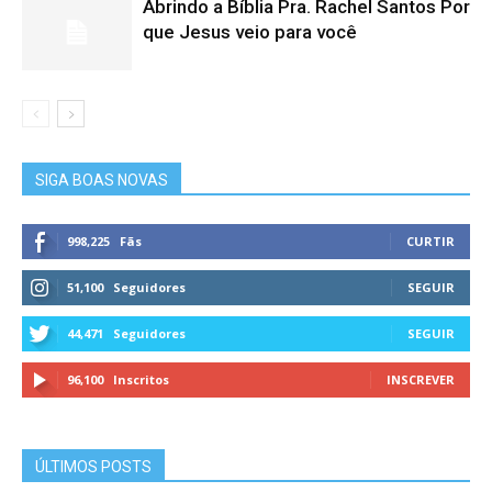
Abrindo a Bíblia Pra. Rachel Santos Por
que Jesus veio para você
SIGA BOAS NOVAS
998,225
Fãs
CURTIR
51,100
Seguidores
SEGUIR
44,471
Seguidores
SEGUIR
96,100
Inscritos
INSCREVER
ÚLTIMOS POSTS